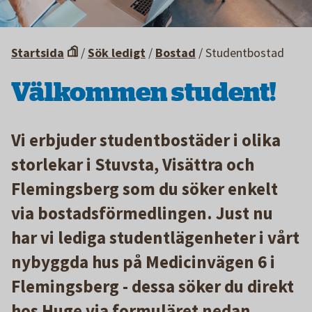
Startsida
/
Sök ledigt
/
Bostad
/
Studentbostad
Välkommen student!
Vi erbjuder studentbostäder i olika
storlekar i Stuvsta, Visättra och
Flemingsberg som du söker enkelt
via bostadsförmedlingen. Just nu
har vi lediga studentlägenheter i vårt
nybyggda hus på Medicinvägen 6 i
Flemingsberg - dessa söker du direkt
hos Huge via formuläret nedan.