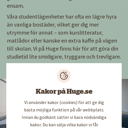
ensam.
Våra studentlägenheter har ofta en lägre hyra
än vanliga bostäder, vilket ger dig mer
utrymme för annat – som kurslitteratur,
matlådor eller kanske en extra kaffe på vägen
till skolan. Vi på Huge finns här för att göra din
studietid lite smidigare, tryggare och trevligare.
Här kan du se alla våra studentboenden
Kakor på Huge.se
Vi använder kakor (cookies) för att ge dig
bästa möjliga funktion på vår webbplats.
Innan du godkänt sätter vi bara nödvändiga
kakor. Du kan välja vilka kakor vi får