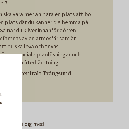
n 7.
em ska vara mer än bara en plats att bo
 en plats där du känner dig hemma på
 Så när du kliver innanför dörren
mfamnas av en atmosfär som är
tt du ska leva och trivas.
 öppna sociala planlösningar och
ör vila och återhämtning.
nheter i centrala Trångsund
å
Du
kontaktar vi dig med