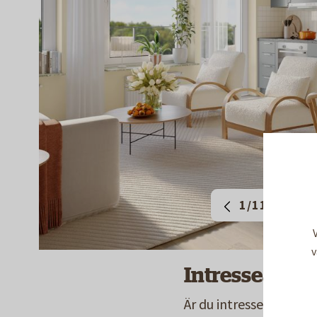
1/11
v
Intresseanmä
Är du intresserad av at