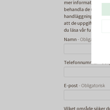
mer information. Genom
behandla de uppgifter
handläggningen. Huge
att de uppgifter som 
du läsa vår fullständig
Namn
- Obligatorisk
Telefonnummer
- Obli
E-post
- Obligatorisk
Vilket område söker d