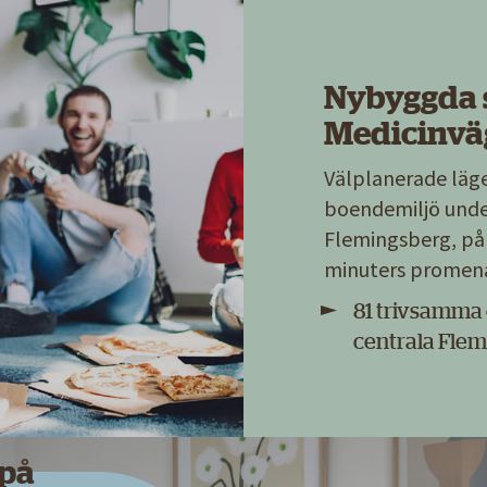
Nybyggda 
Medicinvä
Välplanerade läge
boendemiljö under
Flemingsberg, på
minuters promena
81 trivsamma
centrala Flem
 på