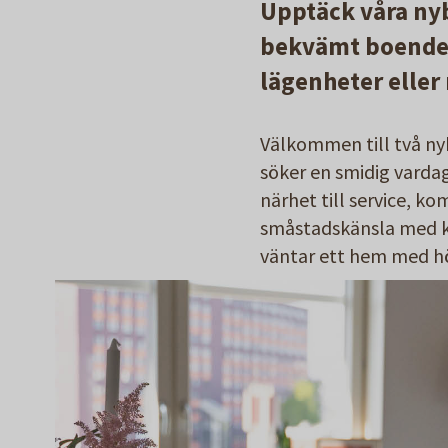
Upptäck våra ny
bekvämt boende p
lägenheter eller 
Välkommen till två ny
söker en smidig varda
närhet till service, 
småstadskänsla med ko
väntar ett hem med hö