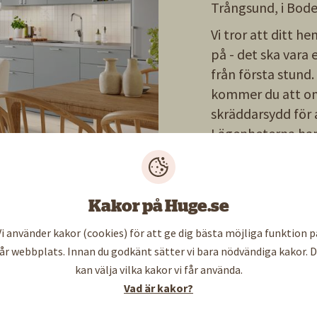
Trångsund, i Bode
Vi tror att ditt h
på - det ska vara
från första stund.
kommer du att o
skräddarsydd för a
Lägenheterna har
avskilda sovrum f
125 hyresläge
Kakor på Huge.se
Vi använder kakor (cookies) för att ge dig bästa möjliga funktion p
år webbplats. Innan du godkänt sätter vi bara nödvändiga kakor. 
kan välja vilka kakor vi får använda.
lan — Nybyggda lägenheter
Vad är kakor?
t flytta in i en helt ny lägenhet? Fyll i formuläret så 