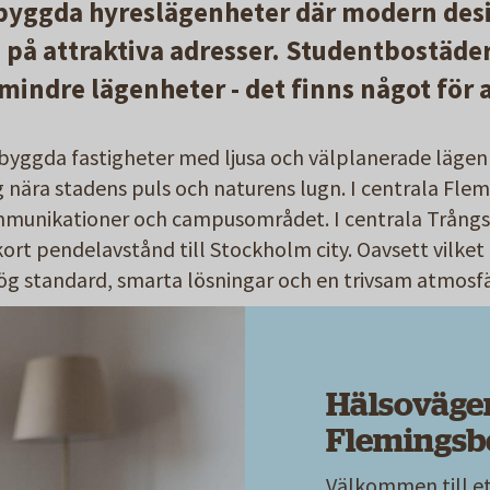
byggda hyreslägenheter där modern des
å attraktiva adresser. Studentbostäder
mindre lägenheter - det finns något för 
byggda fastigheter med ljusa och välplanerade lägen
g nära stadens puls och naturens lugn. I centrala Fl
kommunikationer och campusområdet. I centrala Trångs
rt pendelavstånd till Stockholm city. Oavsett vilket
g standard, smarta lösningar och en trivsam atmosf
Hälsoväge
Flemingsb
Välkommen till e