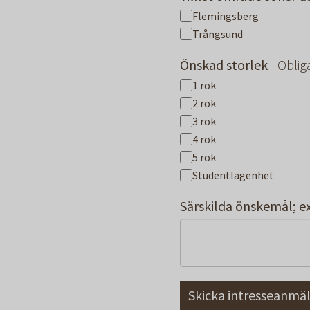
Flemingsberg
Trångsund
Önskad storlek
- Oblig
1 rok
2 rok
3 rok
4 rok
5 rok
Studentlägenhet
Särskilda önskemål; ex