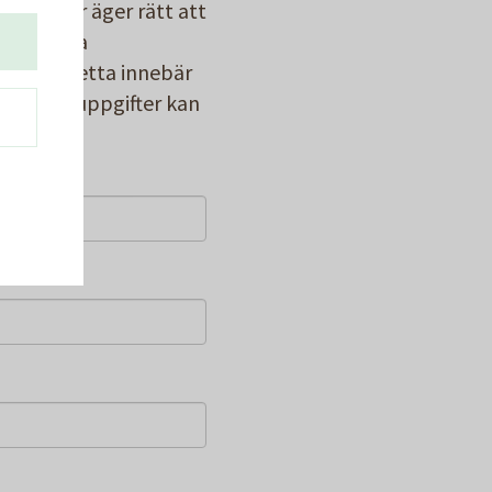
 Bostäder äger rätt att
 fortsatta
terna. Detta innebär
e/personuppgifter kan