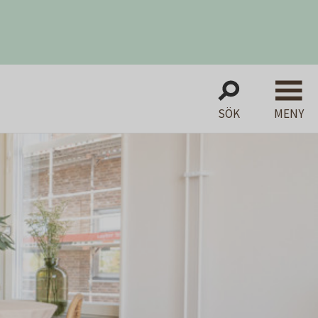
SÖK
MENY