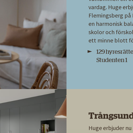
vardag. Huge erbj
Flemingsberg på 
en harmonisk bala
skolor och försko
ett minne blott f
129 hyresrätte
Studenten 1
Trångsund
Huge erbjuder nu 