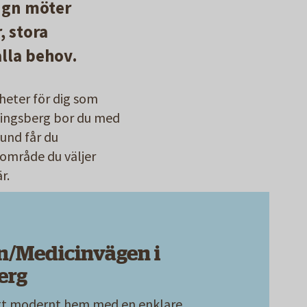
ign möter
, stora
alla behov.
heter för dig som
emingsberg bor du med
und får du
 område du väljer
är.
n/Medicinvägen i
erg
tt modernt hem med en enklare