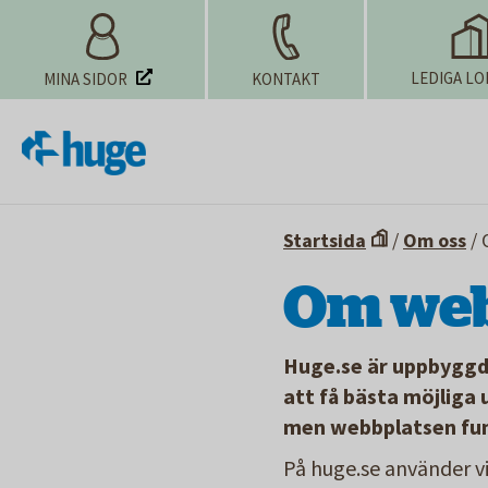
LEDIGA LO
MINA SIDOR
KONTAKT
Startsida
/
Om oss
/
Om web
Huge.se är uppbyggd 
att få bästa möjliga
men webbplatsen fun
På huge.se använder v