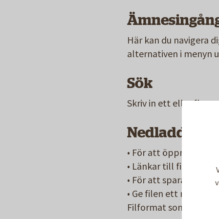
Ämnesingång
Här kan du navigera di
alternativen i menyn 
Sök
Skriv in ett eller fler
Nedladdning a
• För att öppna en fil 
• Länkar till filer öpp
• För att spara hem en
v
• Ge filen ett namn och
Filformat som använd