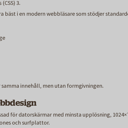
 (CSS) 3.
ra bäst i en modern webbläsare som stödjer standard
dge
r samma innehåll, men utan formgivningen.
ebbdesign
sad för datorskärmar med minsta upplösning, 1024×7
nes och surfplattor.