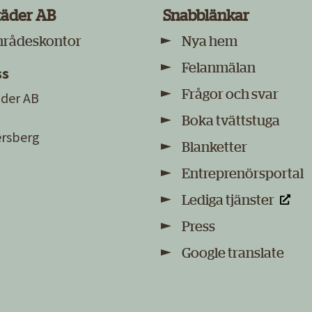
täder AB
Snabblänkar
mrådeskontor
Nya hem
Felanmälan
ss
Frågor och svar
der AB
Boka tvättstuga
sersberg
Blanketter
Entreprenörsportal
Lediga tjänster
Press
Google translate