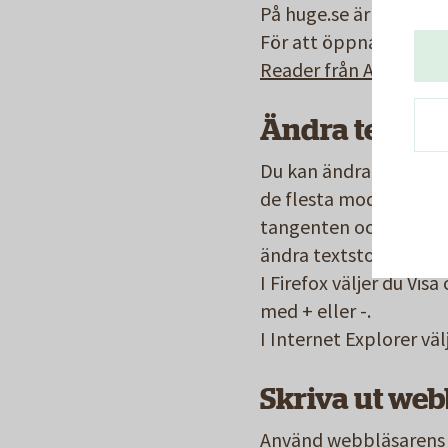
På huge.se är pdf det
För att öppna pdf-fil
Reader från Adobes w
Ändra textsto
Du kan ändra textstor
de flesta moderna web
tangenten och snurra p
ändra textstorlek i di
I Firefox väljer du Vi
med + eller -.
I Internet Explorer väl
Skriva ut we
Använd webbläsarens inb