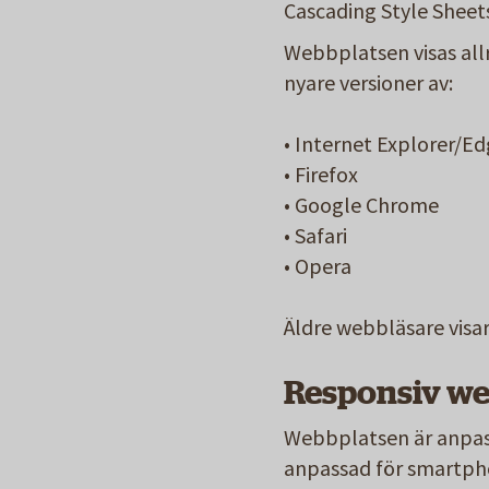
Cascading Style Sheets
Webbplatsen visas all
nyare versioner av:
• Internet Explorer/E
• Firefox
• Google Chrome
• Safari
• Opera
Äldre webbläsare visa
Responsiv w
Webbplatsen är anpas
anpassad för smartpho