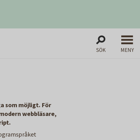
SÖK
MENY
ga som möjligt. För
n modern webbläsare,
ipt.
rogramspråket