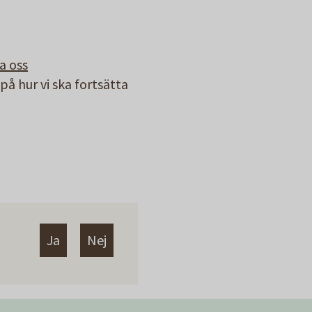
a oss
å hur vi ska fortsätta
Ja
Nej