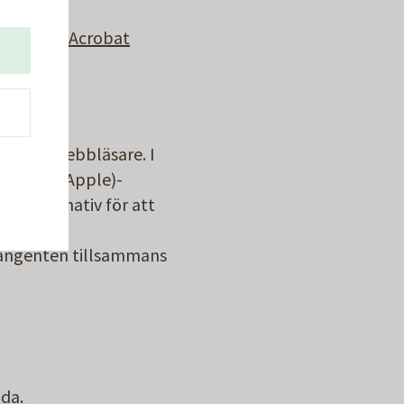
adda ner Acrobat
 i din webbläsare. I
s), Cmd (Apple)-
du alternativ för att
l-tangenten tillsammans
ida.