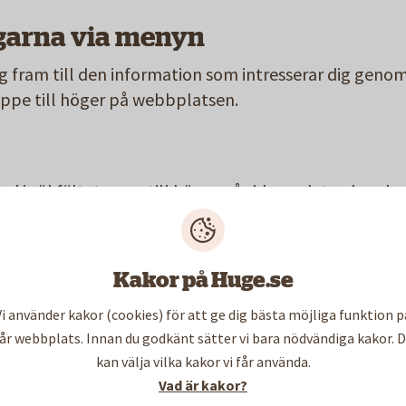
arna via menyn
g fram till den information som intresserar dig genom
uppe till höger på webbplatsen.
a ord i sökfältet uppe till höger på sidan och tryck seda
v filer
Kakor på Huge.se
- klicka på länken.
nas automatiskt i nya fönster.
Vi använder kakor (cookies) för att ge dig bästa möjliga funktion p
 fil på högerklicka med musen på länken och välj "Spa
år webbplats. Innan du godkänt sätter vi bara nödvändiga kakor. 
 välj en plats på din dator vad den ska sparas.
kan välja vilka kakor vi får använda.
s på webbplatsen är PDF, Word, Excel och Powerpoin
Vad är kakor?