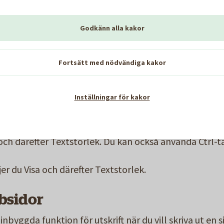
 vanligaste filformatet för dokument och blanketter.
er krävs programvaran Acrobat Reader som är gratis.
L
Godkänn alla kakor
ebbplats.
rlek
Fortsätt med nödvändiga kakor
leken på webbplatsen genom att ändra inställningarna
Inställningar för kakor
bläsare gör du det genom att hålla ner Ctrl (Window
å mushjulet/styrplattan. Om inte det fungerar hittar 
n webbläsare.
sa och därefter Textstorlek. Du kan också använda Ctr
jer du Visa och därefter Textstorlek.
bbsidor
yggda funktion för utskrift när du vill skriva ut en s