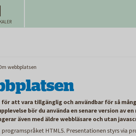
KALER
Om webbplatsen
bplatsen
för att vara tillgänglig och användbar för så mån
 upplevelse bör du använda en senare version av e
gerar även med äldre webbläsare och utan javascr
i programspråket HTML5. Presentationen styrs via p