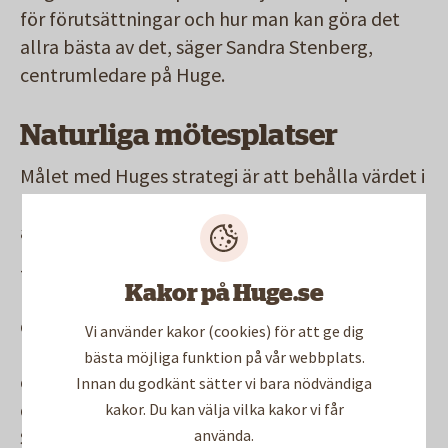
för förutsättningar och hur man kan göra det
allra bästa av det, säger Sandra Stenberg,
centrumledare på Huge.
Naturliga mötesplatser
Målet med Huges strategi är att behålla värdet i
lokalerna samtidigt som centrumen fortsätter
att vara naturliga mötesplatser för invånarna.
– Ingen vill bo där det bara finns bostäder.
Kakor på Huge.se
Invånarna vill ha en enkel vardag där de har det
de behöver i närheten av sina hem. Att bo och
Vi använder kakor (cookies) för att ge dig
leva ska vara socialt. Målet är att Huddinges
bästa möjliga funktion på vår webbplats.
centrum ska vara självklara val för invånarna när
Innan du godkänt sätter vi bara nödvändiga
de ska handla eller umgås, säger Sandra
kakor. Du kan välja vilka kakor vi får
Stenberg.
använda.