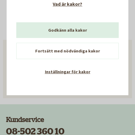
Vad är kakor?
Senast uppdaterad:
13 juni 2022
Godkänn alla kakor
Fortsätt med nödvändiga kakor
Hjälpte informationen på den
här sidan dig?
Inställningar för kakor
Ja
Nej
Kundservice
08-502 360 10