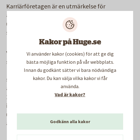
Karriärföretagen är en utmärkelse för
arbetsgivare som erbjuder unika karriär- och
utvecklingsmöjligheter både för nyexaminerade
studenter och för unga arbetstagare som redan
har jobbat i några år.
Kakor på Huge.se
Varje år granskar Karriärföretagen ett tusental
Vi använder kakor (cookies) för att ge dig
stora arbetsgivare. Utifrån kriterier som
bästa möjliga funktion på vår webbplats.
karriärsidor på webben, närvaro och kvalitet i
Innan du godkänt sätter vi bara nödvändiga
kakor. Du kan välja vilka kakor vi får
sociala medier och attraktivitet som
använda.
arbetsgivare i externa mätningar väljer man ut
Vad är kakor?
200 arbetsgivare. En jury med kända experter
inom marknadsföring, HR och karriärfrågor
utser sedan 100 arbetsgivare som blir listan med
Godkänn alla kakor
årets Karriärföretag. Den första listan kom
redan 2011.