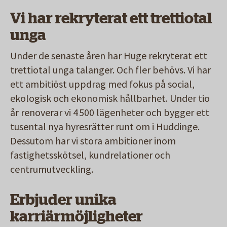
Vi har rekryterat ett trettiotal
unga
Under de senaste åren har Huge rekryterat ett
trettiotal unga talanger. Och fler behövs. Vi har
ett ambitiöst uppdrag med fokus på social,
ekologisk och ekonomisk hållbarhet. Under tio
år renoverar vi 4 500 l
ä
genheter och bygger ett
tusental nya hyresr
ä
tter runt om i Huddinge.
Dessutom har
vi
stora ambitioner inom
fastighetssk
ö
tsel, kundrelationer och
centrumutveckling.
Erbjuder unika
karriärmöjligheter