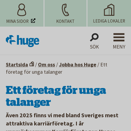
LEDIGA LOKALER
MINA SIDOR
KONTAKT
SÖK
MENY
Startsida
/
Om oss
/
Jobba hos Huge
/
Ett
företag för unga talanger
Ett företag för unga
talanger
Även 2025 finns vi med bland Sveriges mest
attraktiva karriärföretag. I år