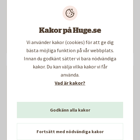
Att vara en del av vår
arbetsgemenskap är att varje dag
bryr sig om och visa respekt för
både människor, hus och miljö.
Kakor på Huge.se
Jobba hos oss
Vi använder kakor (cookies) för att ge dig
bästa möjliga funktion på vår webbplats.
Innan du godkänt sätter vi bara nödvändiga
kakor. Du kan välja vilka kakor vi får
använda.
Resultat i korthet
Vad är kakor?
Här kan du ta del av vårt resultat för
2025.
Godkänn alla kakor
Omsättning 1 076 mnkr
Resultat efter finansnetto 11
Fortsätt med nödvändiga kakor