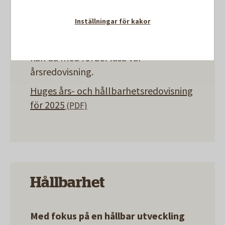
mnkr
Justerad soliditet 49 procent
Inställningar för kakor
Vill du ta del av fler rader i vårt resultat
kan du med fördel läsa vår
årsredovisning.
Huges års- och hållbarhetsredovisning
för 2025
Hållbarhet
Med fokus på en hållbar utveckling