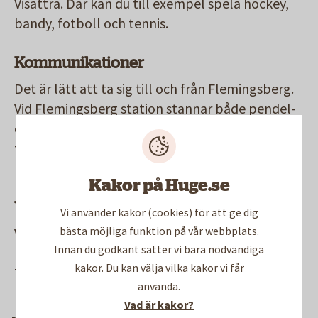
Visättra. Där kan du till exempel spela hockey,
bandy, fotboll och tennis.
Kommunikationer
Det är lätt att ta sig till och från Flemingsberg.
Vid Flemingsberg station stannar både pendel-
och fjärrtåg och resan till centrala Stockholm
tar cirka 18 minuter. Det finns även många
busslinjer i området.
Kakor på Huge.se
Våra lägenheter
Vi använder kakor (cookies) för att ge dig
bästa möjliga funktion på vår webbplats.
Vi har cirka 1 650 lägenheter i Flemingsberg. De
Innan du godkänt sätter vi bara nödvändiga
ligger bland annat på Diagnosvägen,
kakor. Du kan välja vilka kakor vi får
Terapivägen och Röntgenvägen. På Hälsovägen
använda.
har vi studentlägenheter.
Vad är kakor?