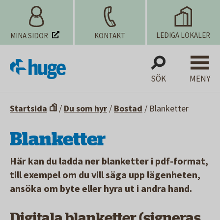
LEDIGA LOKALER
MINA SIDOR
KONTAKT
SÖK
MENY
Startsida
/
Du som hyr
/
Bostad
/
Blanketter
Blanketter
Här kan du ladda ner blanketter i pdf-format,
till exempel om du vill säga upp lägenheten,
ansöka om byte eller hyra ut i andra hand.
Digitala blanketter (signeras