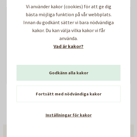
Vi använder kakor (cookies) för att ge dig
bästa möjliga funktion på vår webbplats.
Kontakta
kundservice
om du hellre vill
Innan du godkänt sätter vi bara nödvändiga
att vi skickar någon av blanketterna till
kakor. Du kan välja vilka kakor vi får
dig via post. Det går också bra att
använda.
besöka något av våra
områdeskontor
för
Vad är kakor?
att få hjälp med utskrift av blankett.
Söker du blankett för din lokal klickar
du här.
Godkänn alla kakor
Fortsätt med nödvändiga kakor
Senast uppdaterad:
01 juli 2026
Inställningar för kakor