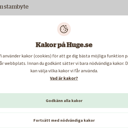
om stambyte
iges Allmännyttas riktlinjer
r som Sveriges Allmännyttas satt upp för ombyggnad p
r också med Hyresgästföreningen om vad som räknas som
Kakor på Huge.se
yreshöjningar som kan följa som ett resultat av efter
Vi använder kakor (cookies) för att ge dig bästa möjliga funktion p
år webbplats. Innan du godkänt sätter vi bara nödvändiga kakor. 
sta våra fastigheter tar vi hänsyn till:
kan välja vilka kakor vi får använda.
Vad är kakor?
Godkänn alla kakor
nflytande
Fortsätt med nödvändiga kakor