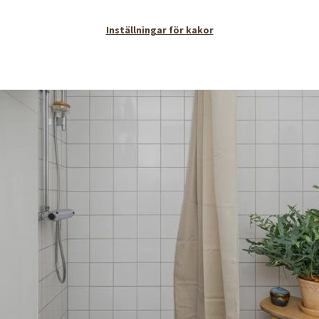
lytande på Sveriges Allmännyttas hemsida
Inställningar för kakor