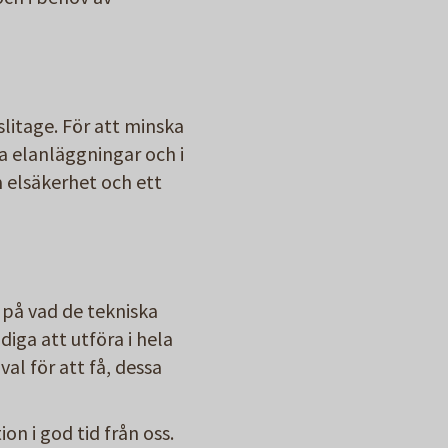
litage. För att minska
ta elanläggningar och i
å elsäkerhet och ett
 på vad de tekniska
iga att utföra i hela
al för att få, dessa
n i god tid från oss.