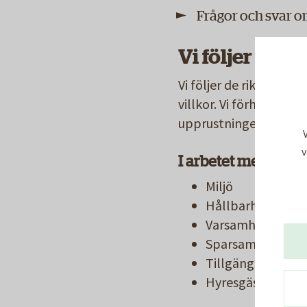
Frågor och svar 
Vi följer Sver
Vi följer de riktlinje
villkor. Vi förhandla
upprustningen och de h
v
I arbetet med att ru
Miljö
Hållbarhet
Varsamhet
Sparsamhet
Tillgänglighet
Hyresgästernas i