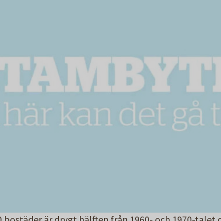
bostäder är drygt hälften från 1960- och 1970-talet 