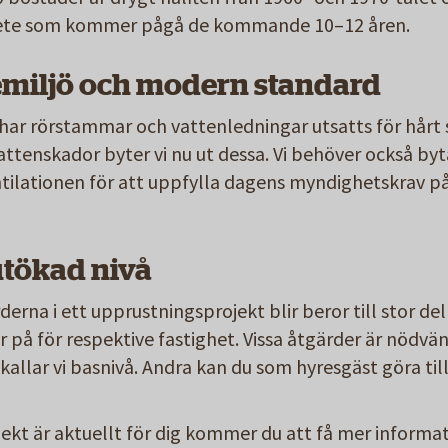
rbete som kommer pågå de kommande 10–12 åren.
miljö och modern standard
ar rörstammar och vattenledningar utsatts för hårt s
vattenskador byter vi nu ut dessa. Vi behöver också by
entilationen för att uppfylla dagens myndighetskrav p
utökad nivå
rna i ett upprustningsprojekt blir beror till stor del
 på för respektive fastighet. Vissa åtgärder är nödvänd
allar vi basnivå. Andra kan du som hyresgäst göra tillv
kt är aktuellt för dig kommer du att få mer informatio