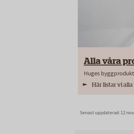
Alla våra pr
Huges byggprodukti
Här listar vi all
Senast uppdaterad:
12 nov