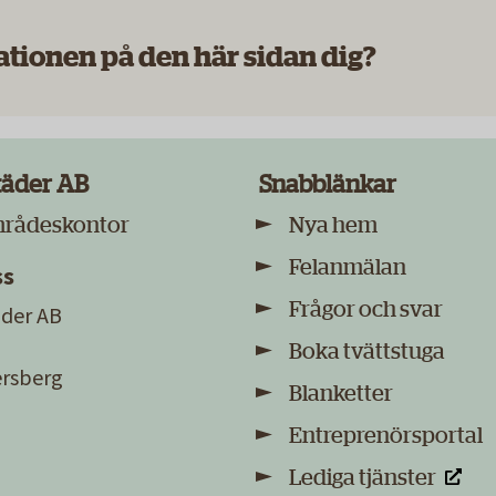
ationen på den här sidan dig?
täder AB
Snabblänkar
mrådeskontor
Nya hem
Felanmälan
ss
Frågor och svar
der AB
Boka tvättstuga
sersberg
Blanketter
Entreprenörsportal
Lediga tjänster