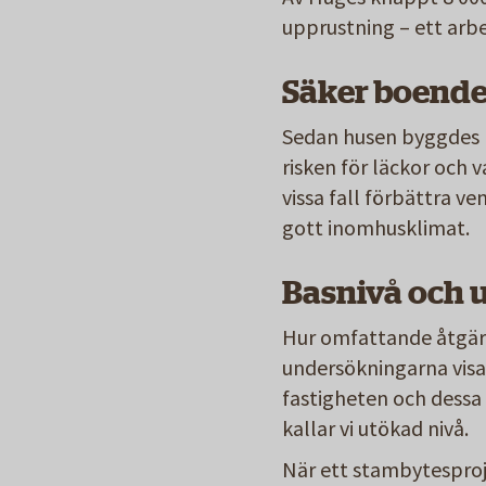
upprustning – ett a
Säker boende
Sedan husen byggdes h
risken för läckor och 
vissa fall förbättra v
gott inomhusklimat.
Basnivå och 
Hur omfattande åtgärde
undersökningarna visar
fastigheten och dessa k
kallar vi utökad nivå.
När ett stambytesproje