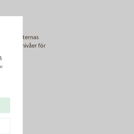
å hyresgästernas
 skälig nivåer för
 det.
å
Du