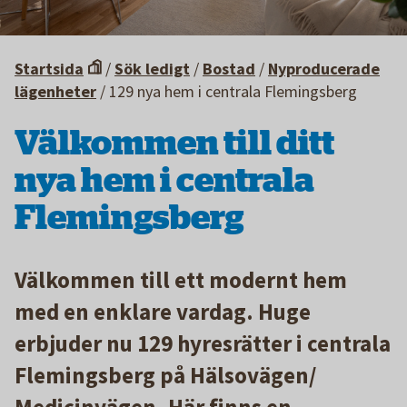
Startsida
/
Sök ledigt
/
Bostad
/
Nyproducerade
lägenheter
/
129 nya hem i centrala Flemingsberg
Välkommen till ditt
nya hem i centrala
Flemingsberg
Välkommen till ett modernt hem
med en enklare vardag. Huge
erbjuder nu 129 hyresrätter i centrala
Flemingsberg på Hälsovägen/
Medicinvägen. Här finns en