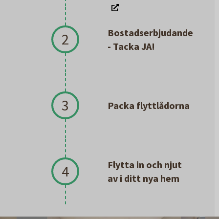
Bostadserbjudande
2
- Tacka JA!
3
Packa flyttlådorna
Flytta in och njut
4
av i ditt nya hem