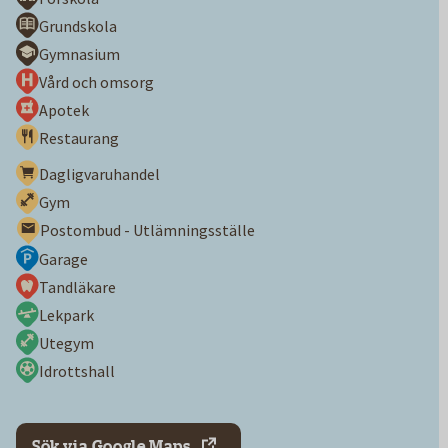
Grundskola
Gymnasium
Vård och omsorg
Apotek
Restaurang
Dagligvaruhandel
Gym
Postombud - Utlämningsställe
Garage
Tandläkare
Lekpark
Utegym
Idrottshall
Sök via Google Maps