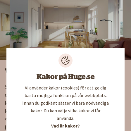
Välkommen hem
Kakor på Huge.se
Stig in i ett hem med skandinavisk elegans och
Vi använder kakor (cookies) för att ge dig
öppna, sociala planlösningar. Det moderna
bästa möjliga funktion på vår webbplats.
köket har ett stilrent stänkskydd i ljust kakel och
Innan du godkänt sätter vi bara nödvändiga
källsorteringsinsatser för miljöhjältar. Avskilda
kakor. Du kan välja vilka kakor vi får
använda.
sovrum erbjuder lugn och återhämtning i en
Vad är kakor?
harmonisk färgpalett.